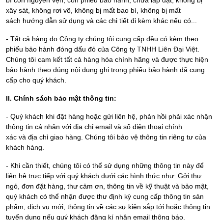
bì còn nguyên vẹn, còn phiếu bảo hành, chưa lắp đặt, không bị
xây sát, không rơi võ, không bị mất bao bì, không bị mất
sách hướng dẫn sử dụng và các chi tiết đi kèm khác nếu có...
- Tất cả hàng do Công ty chúng tôi cung cấp đều có kèm theo
phiếu bảo hành đóng dấu đỏ của Công ty TNHH Liên Đại Việt.
Chúng tôi cam kết tất cả hàng hóa chính hãng và được thực hiện
bảo hành theo đúng nội dung ghi trong phiếu bảo hành đã cung
cấp cho quý khách.
II. Chính sách bảo mật thông tin:
- Quý khách khi đặt hàng hoặc gửi liên hệ, phản hồi phải xác nhận
thông tin cá nhân với địa chỉ email và số điện thoại chính
xác và địa chỉ giao hàng. Chúng tôi bảo vệ thông tin riêng tư của
khách hàng.
- Khi cần thiết, chúng tôi có thể sử dụng những thông tin này để
liên hệ trực tiếp với quý khách dưới các hình thức như: Gởi thư
ngỏ, đơn đặt hàng, thư cảm ơn, thông tin về kỹ thuật và bảo mật,
quý khách có thể nhận được thư định kỳ cung cấp thông tin sản
phẩm, dịch vụ mới, thông tin về các sự kiện sắp tới hoặc thông tin
tuyển dụng nếu quý khách đăng kí nhận email thông báo.