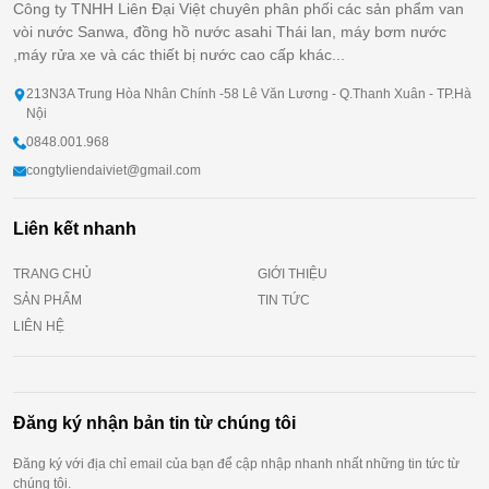
Công ty TNHH Liên Đại Việt chuyên phân phối các sản phẩm van
vòi nước Sanwa, đồng hồ nước asahi Thái lan, máy bơm nước
,máy rửa xe và các thiết bị nước cao cấp khác...
213N3A Trung Hòa Nhân Chính -58 Lê Văn Lương - Q.Thanh Xuân - TP.Hà
Nội
0848.001.968
congtyliendaiviet@gmail.com
Liên kết nhanh
TRANG CHỦ
GIỚI THIỆU
SẢN PHẨM
TIN TỨC
LIÊN HỆ
Đăng ký nhận bản tin từ chúng tôi
Đăng ký với địa chỉ email của bạn để cập nhập nhanh nhất những tin tức từ
chúng tôi.