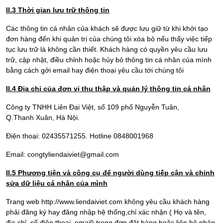
II.3 Th
ời gian lưu trữ thông tin
Các thông tin cá nhân của khách sẽ được lưu giữ từ khi khởi tạo
đơn hàng đến khi quản trị của chúng tôi xóa bỏ nếu thấy việc tiếp
tục lưu trữ là không cần thiết. Khách hàng có quyền yêu cầu lưu
trữ, cập nhật, điều chỉnh hoặc hủy bỏ thông tin cá nhân của mình
bằng cách gởi email hay điện thoại yêu cầu tới chúng tôi
II.4 Đ
ịa chỉ của đơn vị thu thập và quản lý thông tin cá nhân
Công ty TNHH Liên Đại Việt, số 109 phố Nguyễn Tuân,
Q.Thanh Xuân, Hà Nội.
Điện thoại: 02435571255. Hotline 0848001968
Email: congtyliendaiviet@gmail.com
II.5 P
hương tiện và công cụ để người dùng tiếp cận và chỉnh
sửa dữ liệu cá nhân của mình
Trang web http://www.liendaiviet.com không yêu cầu khách hàng
phải đăng ký hay đăng nhập hệ thống,chỉ xác nhận ( Họ và tên,
địa chỉ, số điện thoại, email) trong đơn đặt hàng hoặc liên hệ phản