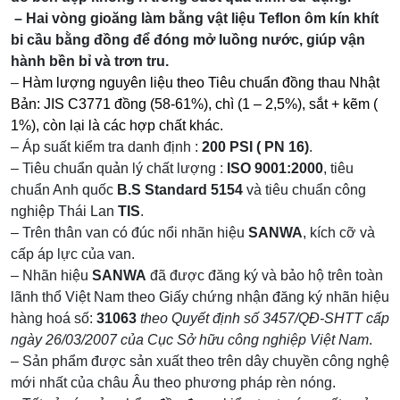
– Hai vòng gioăng làm bằng vật liệu Teflon ôm kín khít
bi cầu bằng đồng để đóng mở luồng nước, giúp vận
hành bền bỉ và trơn tru.
–
Hàm lượng nguyên liệu theo Tiêu chuẩn đồng thau Nhật
Bản: JIS C3771 đồng (58-61%), chì (1 – 2,5%), sắt + kẽm (
1%), còn lại là các hợp chất khác.
– Áp suất kiểm tra danh định :
200 PSI ( PN 16)
.
– Tiêu chuẩn quản lý chất lượng :
ISO 9001:2000
, tiêu
chuẩn Anh quốc
B.S Standard 5154
và tiêu chuẩn công
nghiệp Thái Lan
TIS
.
– Trên thân van có đúc nổi nhãn hiệu
SANWA
, kích cỡ và
cấp áp lực của van.
– Nhãn hiệu
SANWA
đã được đăng ký và bảo hộ trên toàn
lãnh thổ Việt Nam theo Giấy chứng nhận đăng ký nhãn hiệu
hàng hoá số:
31063
theo Quyết định số 3457/QĐ-SHTT
cấp
ngày 26/03/2007 của Cục Sở hữu công nghiệp Việt Nam
.
– Sản phẩm được sản xuất theo trên dây chuyền công nghệ
mới nhất của châu Âu theo phương pháp rèn nóng.