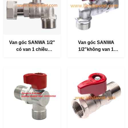
Van góc SANWA 1/2"
Van góc SANWA
có van 1 chiều
1/2"không van 1
BV15ENV-MF
chiều BV15EV-MF