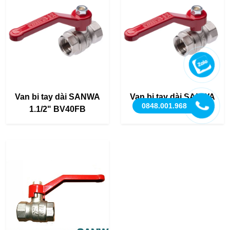
Van bi tay dài SANWA
Van bi tay dài SANWA
0848.001.968
1.1/2" BV40FB
1.1/4" BV32FB