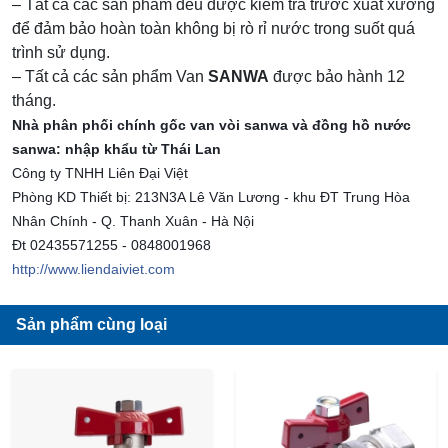
– Tất cả các sản phẩm đều được kiểm tra trước xuất xưởng
để đảm bảo hoàn toàn không bị rò rỉ nước trong suốt quá
trình sử dụng.
– Tất cả các sản phẩm Van
SANWA
được bảo hành 12
tháng.
Nhà phân phối chính gốc van vòi sanwa và đồng hồ nước
sanwa: nhập khẩu từ Thái Lan
Công ty TNHH Liên Đại Việt
Phòng KD Thiết bị: 213N3A Lê Văn Lương - khu ĐT Trung Hòa
Nhân Chính - Q. Thanh Xuân - Hà Nội
Đt 02435571255 - 0848001968
http://www.liendaiviet.com
Sản phẩm cùng loại