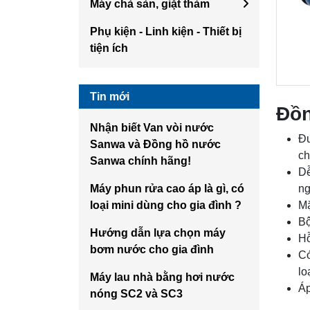
Máy chà sàn, giặt thảm
Phụ kiện - Linh kiện - Thiết bị
tiện ích
Tin mới
Đồ
Nhận biết Van vòi nước
Đ
Sanwa và Đồng hồ nước
ch
Sanwa chính hãng!
Dễ
Máy phun rửa cao áp là gì, có
ng
loại mini dùng cho gia đình ?
Mặ
Bộ
Hướng dẫn lựa chọn máy
Hỗ
bơm nước cho gia đình
Có
lo
Máy lau nhà bằng hơi nước
Áp
nóng SC2 và SC3