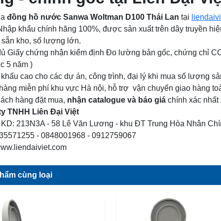
ua
đồng hồ nước Sanwa Woltman D100 Thái Lan
tại
liendaiv
hập khẩu chính hãng 100%, được sản xuất trên dây truyền hiện
 sẵn kho, số lượng lớn.
đủ Giấy chứng nhận kiểm định Đo lường bản gốc, chứng chỉ CO
ực 5 năm )
t khấu cao cho các dự án, công trình, đại lý khi mua số lượng s
 hàng miễn phí khu vực Hà nội, hỗ trợ vận chuyển giao hàng to
ách hàng đặt mua,
nhận catalogue và báo giá
chính xác nhất x
y TNHH Liên Đại Việt
KD: 213N3A - 58 Lê Văn Lương - khu ĐT Trung Hòa Nhân Chín
35571255 - 0848001968 - 0912759067
/www.liendaiviet.com
hẩm cùng loại