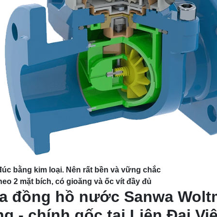
úc bằng kim loại. Nên rất bền và vững chắc
eo 2 mặt bích, có gioăng và ốc vít đầy đủ
a đồng hồ nước Sanwa Woltm
g - chính gốc tại Liên Đại Việ