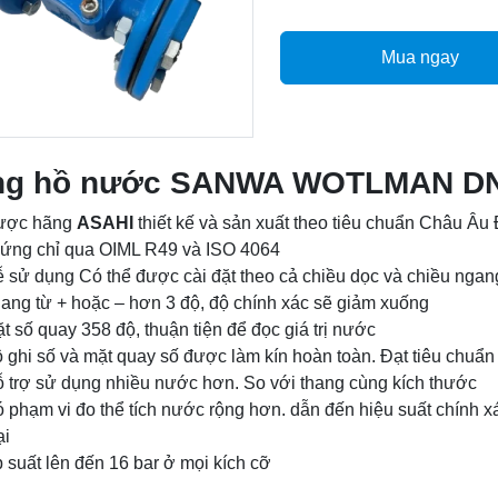
Mua ngay
ng hồ nước SANWA WOTLMAN DN
ược hãng
ASAHI
thiết kế và sản xuất theo tiêu chuẩn Châu Â
ứng chỉ qua OIML R49 và ISO 4064
 sử dụng Có thể được cài đặt theo cả chiều dọc và chiều nga
ang từ + hoặc – hơn 3 độ, độ chính xác sẽ giảm xuống
t số quay 358 độ, thuận tiện để đọc giá trị nước
 ghi số và mặt quay số được làm kín hoàn toàn. Đạt tiêu chuẩ
 trợ sử dụng nhiều nước hơn. So với thang cùng kích thước
 phạm vi đo thể tích nước rộng hơn. dẫn đến hiệu suất chính x
ại
 suất lên đến 16 bar ở mọi kích cỡ