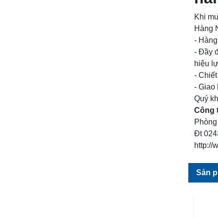
Khi m
Hàng N
- Hàng
- Đầy 
hiệu l
- Chiế
- Giao
Quý kh
Công t
Phòng 
Đt 024
http:/
Sản p