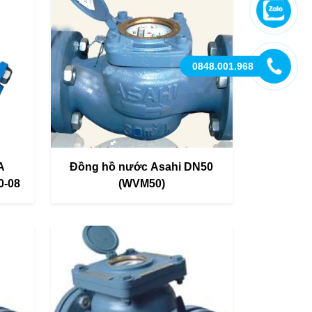
0848.001.968
A
Đồng hồ nước Asahi DN50
-08
(WVM50)