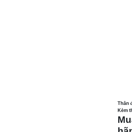
Thân đ
Kèm th
Mu
hãn