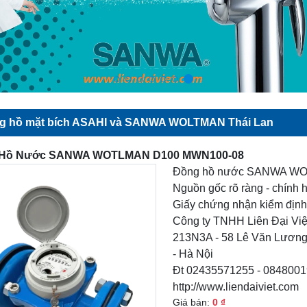
g hồ mặt bích ASAHI và SANWA WOLTMAN Thái Lan
 Hồ Nước SANWA WOTLMAN D100 MWN100-08
Đồng hồ nước SANWA WO
Nguồn gốc rõ ràng - chính
Giấy chứng nhận kiểm định 
Công ty TNHH Liên Đại Việ
213N3A - 58 Lê Văn Lương
- Hà Nội
Đt 02435571255 - 084800
http://www.liendaiviet.com
Giá bán:
0 ₫