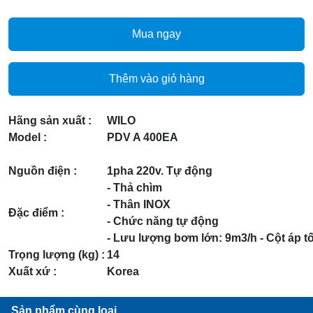
Mua ngay
Thêm vào giỏ hàng
Hãng sản xuất :
WILO
Model :
PDV A 400EA
Nguồn điện :
1pha 220v. Tự động
- Thả chìm
- Thân INOX
Đặc điểm :
- Chức năng tự động
- Lưu lượng bơm lớn: 9m3/h - Cột áp tô
Trọng lượng (kg) :
14
Xuất xứ :
Korea
Sản phẩm cùng loại