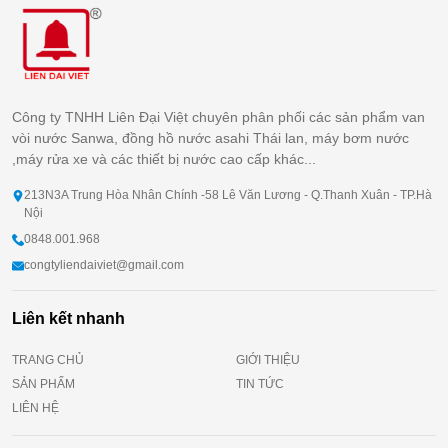
Công ty TNHH Liên Đại Việt chuyên phân phối các sản phẩm van
vòi nước Sanwa, đồng hồ nước asahi Thái lan, máy bơm nước
,máy rửa xe và các thiết bị nước cao cấp khác...
213N3A Trung Hòa Nhân Chính -58 Lê Văn Lương - Q.Thanh Xuân - TP.Hà
Nội
0848.001.968
congtyliendaiviet@gmail.com
Liên kết nhanh
TRANG CHỦ
GIỚI THIỆU
SẢN PHẨM
TIN TỨC
LIÊN HỆ