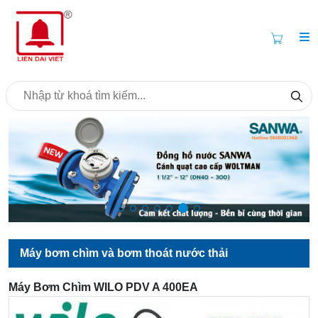
Máy bơm chìm và bơm thoát nước thải
Máy Bơm Chìm WILO PDV A 400EA