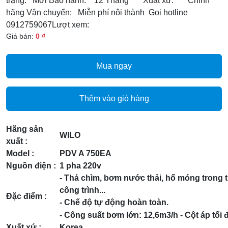
trạng: Mới Bảo hành: 12 Tháng Xuất xứ: Chính
hãng Vận chuyển: Miễn phí nội thành Gọi hotline
0912759067Lượt xem:
Giá bán:
0 ₫
Mua ngay
Thêm vào giỏ hàng
Hãng sản
WILO
xuất :
Model :
PDV A 750EA
Nguồn điện :
1 pha 220v
- Thả chìm, bơm nước thải, hố móng trong 
công trình...
Đặc điểm :
- Chế độ tự động hoàn toàn.
- Công suất bơm lớn: 12,6m3/h
- Cột áp tố
Xuất xứ :
Korea